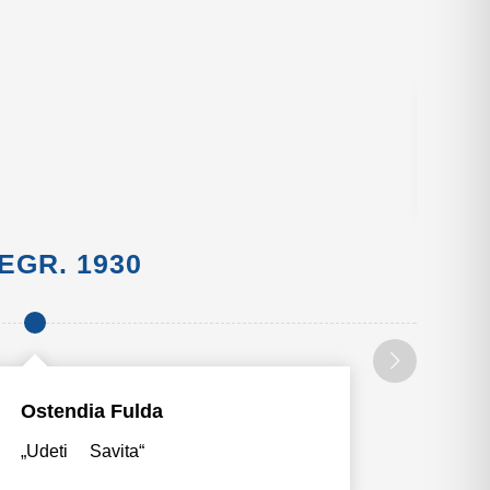
Fu
„Fö
EGR. 1930
GEGR
Ostendia Fulda
„Udeti Savita“